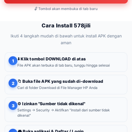
🔓 Tombol akan membuka di tab baru
Cara Install 578jili
Ikuti 4 langkah mudah di bawah untuk install APK dengan
aman
⬇️ Klik tombol DOWNLOAD di atas
1
File APK akan terbuka di tab baru, tunggu hingga selesai
📁 Buka file APK yang sudah di-download
2
Cari di folder Download di File Manager HP Anda
⚙️ Izinkan "Sumber tidak dikenal"
3
Settings → Security → Aktifkan "Install dari sumber tidak
dikenal"
🎮 Buka aplikasi & Daftar / Login