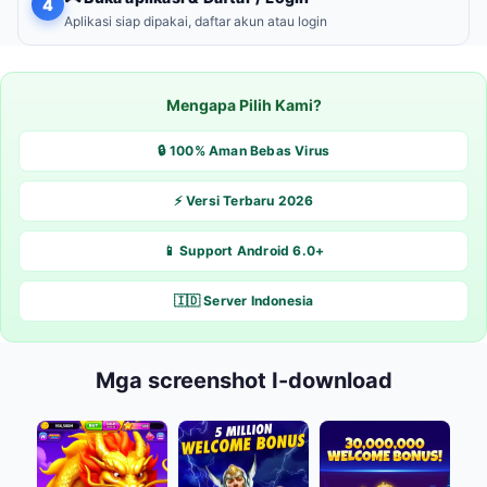
4
Aplikasi siap dipakai, daftar akun atau login
Mengapa Pilih Kami?
🔒 100% Aman Bebas Virus
⚡ Versi Terbaru 2026
📱 Support Android 6.0+
🇮🇩 Server Indonesia
Mga screenshot I-download