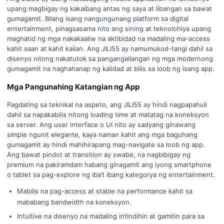
upang magbigay ng kakaibang antas ng saya at libangan sa bawat
gumagamit. Bilang isang nangungunang platform sa digital
entertainment, pinagsasama nito ang sining at teknolohiya upang
maghatid ng mga nakakaaliw na aktibidad na madaling ma-access
kahit saan at kahit kailan. Ang JILI55 ay namumukod-tangi dahil sa
disenyo nitong nakatutok sa pangangailangan ng mga modernong
gumagamit na naghahanap ng kalidad at bilis sa loob ng isang app.
Mga Pangunahing Katangian ng App
Pagdating sa teknikal na aspeto, ang JILI55 ay hindi nagpapahuli
dahil sa napakabilis nitong loading time at matatag na koneksyon
sa server. Ang user interface o UI nito ay sadyang ginawang
simple ngunit elegante, kaya naman kahit ang mga baguhang
gumagamit ay hindi mahihirapang mag-navigate sa loob ng app.
Ang bawat pindot at transition ay swabe, na nagbibigay ng
premium na pakiramdam habang ginagamit ang iyong smartphone
o tablet sa pag-explore ng iba’t ibang kategorya ng entertainment.
Mabilis na pag-access at stable na performance kahit sa
mababang bandwidth na koneksyon.
Intuitive na disenyo na madaling intindihin at gamitin para sa