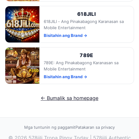
618JILI
618JILI - Ang Pinakabagong Karanasan sa
Mobile Entertainment
Bisitahin ang Brand →
789E
789E: Ang Pinakabagong Karanasan sa
Mobile Entertainment
Bisitahin ang Brand →
← Bumalik sa homepage
Mga tuntunin ng paggamit
Patakaran sa privacy
© 2026 578jili Tropa Pinoy Today | 578jili Authentic