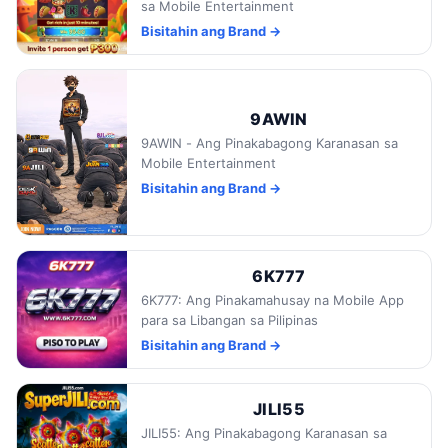
sa Mobile Entertainment
Bisitahin ang Brand →
9AWIN
9AWIN - Ang Pinakabagong Karanasan sa
Mobile Entertainment
Bisitahin ang Brand →
6K777
6K777: Ang Pinakamahusay na Mobile App
para sa Libangan sa Pilipinas
Bisitahin ang Brand →
JILI55
JILI55: Ang Pinakabagong Karanasan sa